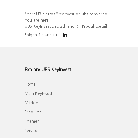
Short URL:
https://keyinvest-de.ubs.com/produkt/detail/index/isin/DE000WA385K7
You are here:
UBS KeyInvest Deutschland
Produktdetail
Folgen Sie uns auf
Explore UBS KeyInvest
Home
Mein KeyInvest
Märkte
Produkte
Themen
Service