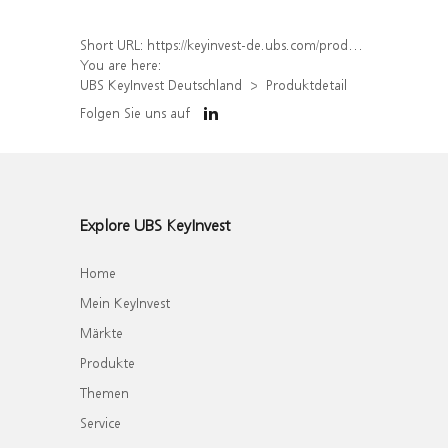
Short URL:
https://keyinvest-de.ubs.com/produkt/detail/index/isin/DE000WA383M8
You are here:
UBS KeyInvest Deutschland
Produktdetail
Folgen Sie uns auf
Explore UBS KeyInvest
Home
Mein KeyInvest
Märkte
Produkte
Themen
Service