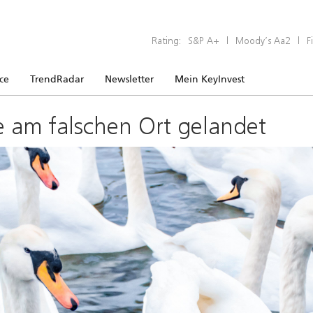
Rating:
S&P A+
|
Moody’s Aa2
|
F
ice
TrendRadar
Newsletter
Mein KeyInvest
e am falschen Ort gelandet