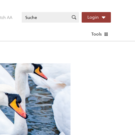
itch AA
Login
Tools