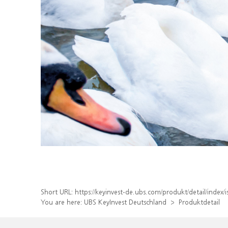
Short URL:
https://keyinvest-de.ubs.com/produkt/detail/inde
You are here:
UBS KeyInvest Deutschland
Produktdetail