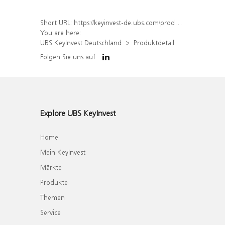
Short URL:
https://keyinvest-de.ubs.com/produkt/detail/index/isin/DE000WA38068
You are here:
UBS KeyInvest Deutschland
Produktdetail
Folgen Sie uns auf
Explore UBS KeyInvest
Home
Mein KeyInvest
Märkte
Produkte
Themen
Service