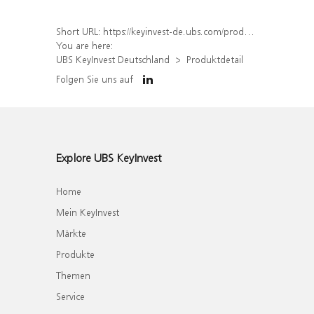
Short URL:
https://keyinvest-de.ubs.com/produkt/detail/index/isin/DE000WA37PY9
You are here:
UBS KeyInvest Deutschland
Produktdetail
Folgen Sie uns auf
Explore UBS KeyInvest
Home
Mein KeyInvest
Märkte
Produkte
Themen
Service