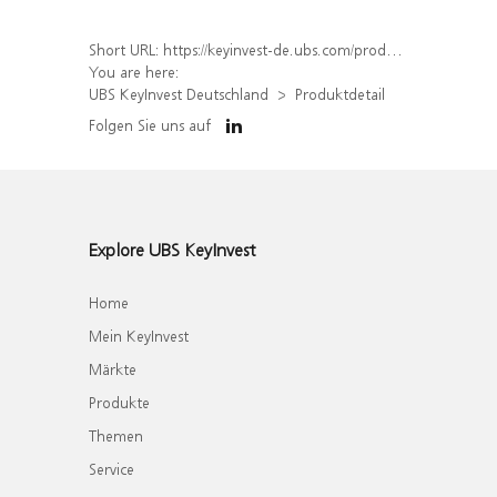
Short URL:
https://keyinvest-de.ubs.com/produkt/detail/index/isin/DE000WA37JC8
You are here:
UBS KeyInvest Deutschland
Produktdetail
Folgen Sie uns auf
Explore UBS KeyInvest
Home
Mein KeyInvest
Märkte
Produkte
Themen
Service