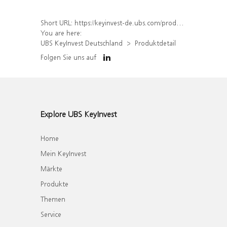
Short URL:
https://keyinvest-de.ubs.com/produkt/detail/index/isin/DE000WA37H36
You are here:
UBS KeyInvest Deutschland
Produktdetail
Folgen Sie uns auf
Explore UBS KeyInvest
Home
Mein KeyInvest
Märkte
Produkte
Themen
Service