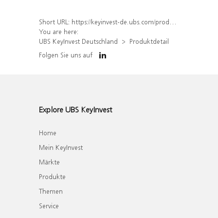
Short URL:
https://keyinvest-de.ubs.com/produkt/detail/index/isin/DE000WA37FE2
You are here:
UBS KeyInvest Deutschland
Produktdetail
Folgen Sie uns auf
Explore UBS KeyInvest
Home
Mein KeyInvest
Märkte
Produkte
Themen
Service