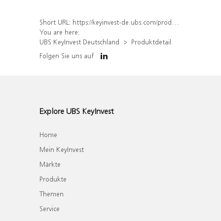
Short URL:
https://keyinvest-de.ubs.com/produkt/detail/index/isin/DE000WA37FC6
You are here:
UBS KeyInvest Deutschland
Produktdetail
Folgen Sie uns auf
Explore UBS KeyInvest
Home
Mein KeyInvest
Märkte
Produkte
Themen
Service