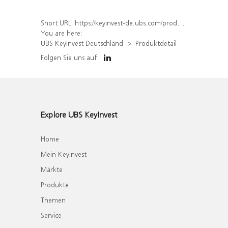
Short URL:
https://keyinvest-de.ubs.com/produkt/detail/index/isin/DE000WA37DU3
You are here:
UBS KeyInvest Deutschland
Produktdetail
Folgen Sie uns auf
Explore UBS KeyInvest
Home
Mein KeyInvest
Märkte
Produkte
Themen
Service