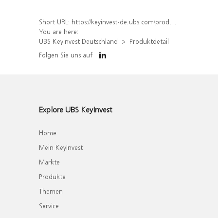
Short URL:
https://keyinvest-de.ubs.com/produkt/detail/index/isin/DE000WA37DG2
You are here:
UBS KeyInvest Deutschland
Produktdetail
Folgen Sie uns auf
Explore UBS KeyInvest
Home
Mein KeyInvest
Märkte
Produkte
Themen
Service