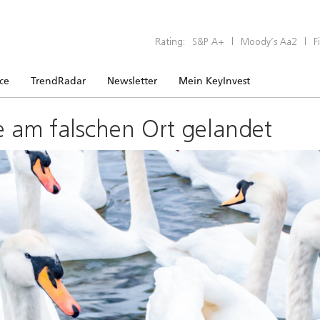
Rating:
S&P A+
|
Moody’s Aa2
|
F
ice
TrendRadar
Newsletter
Mein KeyInvest
e am falschen Ort gelandet