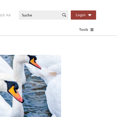
itch AA
Login
Tools