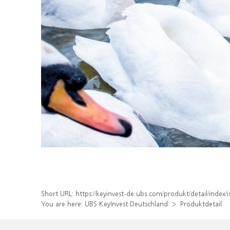
Short URL:
https://keyinvest-de.ubs.com/produkt/detail/inde
You are here:
UBS KeyInvest Deutschland
Produktdetail