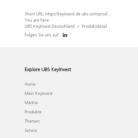
Short URL:
https://keyinvest-de.ubs.com/produkt/detail/index/isin/DE000WA37A41
You are here:
UBS KeyInvest Deutschland
Produktdetail
Folgen Sie uns auf
Explore UBS KeyInvest
Home
Mein KeyInvest
Märkte
Produkte
Themen
Service