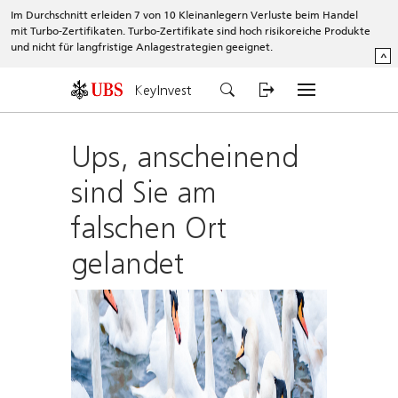
Im Durchschnitt erleiden 7 von 10 Kleinanlegern Verluste beim Handel
mit Turbo-Zertifikaten. Turbo-Zertifikate sind hoch risikoreiche Produkte
und nicht für langfristige Anlagestrategien geeignet.
^
KeyInvest
Ups, anscheinend
sind Sie am
falschen Ort
gelandet