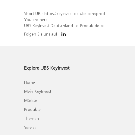
Short URL:
https://keyinvest-de.ubs.com/produkt/detail/index/isin/DE000WA36YK2
You are here:
UBS KeyInvest Deutschland
Produktdetail
Folgen Sie uns auf
Explore UBS KeyInvest
Home
Mein KeyInvest
Märkte
Produkte
Themen
Service