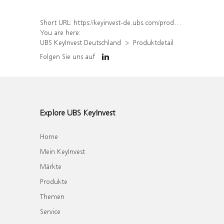
Short URL:
https://keyinvest-de.ubs.com/produkt/detail/index/isin/DE000WA36AV9
You are here:
UBS KeyInvest Deutschland
Produktdetail
Folgen Sie uns auf
Explore UBS KeyInvest
Home
Mein KeyInvest
Märkte
Produkte
Themen
Service