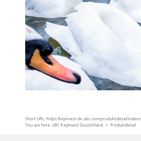
Short URL:
https://keyinvest-de.ubs.com/produkt/detail/inde
You are here:
UBS KeyInvest Deutschland
Produktdetail