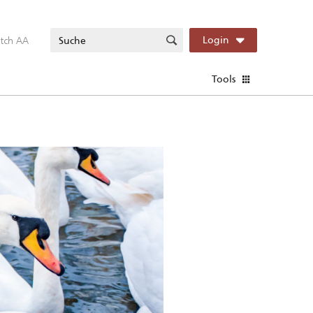
itch AA
Login
Tools