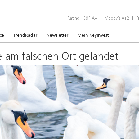
Rating:
S&P A+
|
Moody’s Aa2
|
F
ice
TrendRadar
Newsletter
Mein KeyInvest
e am falschen Ort gelandet