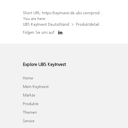
Short URL:
https://keyinvest-de.ubs.com/produkt/detail/index/isin/DE000WA35VD5
You are here:
UBS KeyInvest Deutschland
Produktdetail
Folgen Sie uns auf
Explore UBS KeyInvest
Home
Mein KeyInvest
Märkte
Produkte
Themen
Service