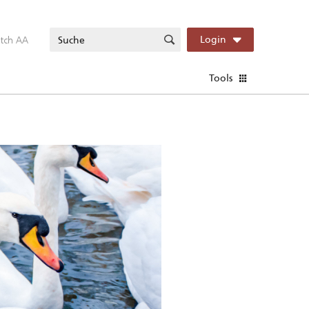
itch AA
Login
Tools