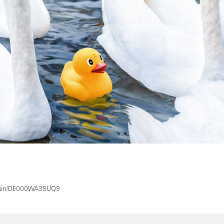
ex/isin/DE000WA35UQ9