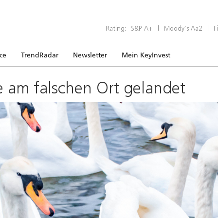
Rating:
S&P A+
|
Moody’s Aa2
|
F
ice
TrendRadar
Newsletter
Mein KeyInvest
e am falschen Ort gelandet