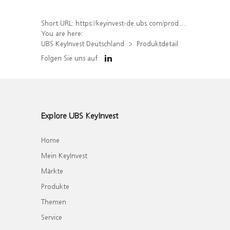
Short URL:
https://keyinvest-de.ubs.com/produkt/detail/index/isin/DE000WA35UJ4
You are here:
UBS KeyInvest Deutschland
Produktdetail
Folgen Sie uns auf
Explore UBS KeyInvest
Home
Mein KeyInvest
Märkte
Produkte
Themen
Service