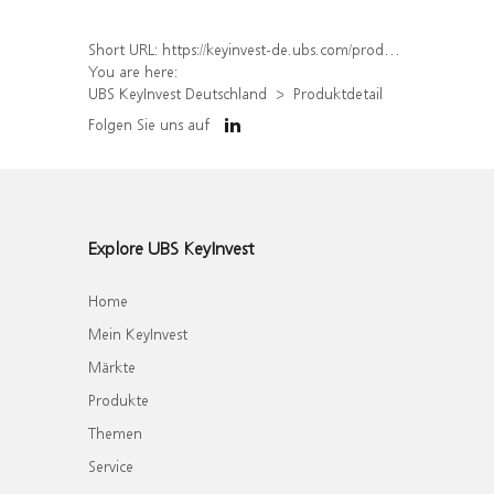
Short URL:
https://keyinvest-de.ubs.com/produkt/detail/index/isin/DE000WA35TN8
You are here:
UBS KeyInvest Deutschland
Produktdetail
Folgen Sie uns auf
Explore UBS KeyInvest
Home
Mein KeyInvest
Märkte
Produkte
Themen
Service