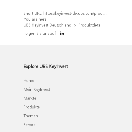
Short URL:
https://keyinvest-de.ubs.com/produkt/detail/index/isin/DE000WA35LX4
You are here:
UBS KeyInvest Deutschland
Produktdetail
Folgen Sie uns auf
Explore UBS KeyInvest
Home
Mein KeyInvest
Märkte
Produkte
Themen
Service