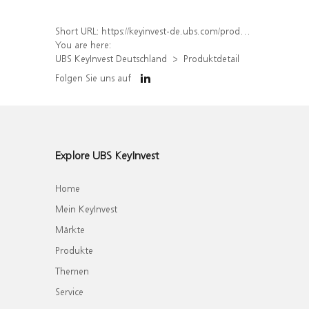
Short URL:
https://keyinvest-de.ubs.com/produkt/detail/index/isin/DE000WA35GY2
You are here:
UBS KeyInvest Deutschland
Produktdetail
Folgen Sie uns auf
Explore UBS KeyInvest
Home
Mein KeyInvest
Märkte
Produkte
Themen
Service