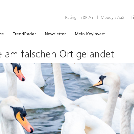
Rating:
S&P A+
|
Moody’s Aa2
|
F
ice
TrendRadar
Newsletter
Mein KeyInvest
e am falschen Ort gelandet