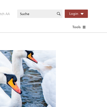
itch AA
Login
Tools