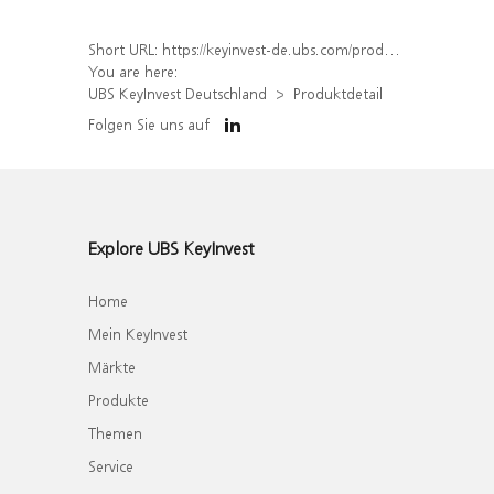
Short URL:
https://keyinvest-de.ubs.com/produkt/detail/index/isin/DE000WA35G54
You are here:
UBS KeyInvest Deutschland
Produktdetail
Folgen Sie uns auf
Explore UBS KeyInvest
Home
Mein KeyInvest
Märkte
Produkte
Themen
Service