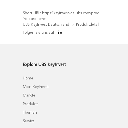
Short URL:
https://keyinvest-de.ubs.com/produkt/detail/index/isin/DE000WA35FE6
You are here:
UBS KeyInvest Deutschland
Produktdetail
Folgen Sie uns auf
Explore UBS KeyInvest
Home
Mein KeyInvest
Märkte
Produkte
Themen
Service