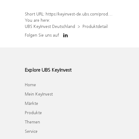
Short URL:
https://keyinvest-de.ubs.com/produkt/detail/index/isin/DE000WA35E49
You are here:
UBS KeyInvest Deutschland
Produktdetail
Folgen Sie uns auf
Explore UBS KeyInvest
Home
Mein KeyInvest
Märkte
Produkte
Themen
Service