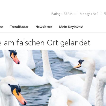
Rating:
S&P A+
|
Moody’s Aa2
|
F
ice
TrendRadar
Newsletter
Mein KeyInvest
e am falschen Ort gelandet