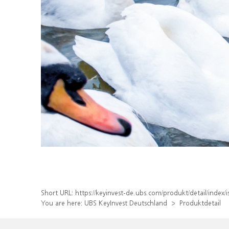
Short URL:
https://keyinvest-de.ubs.com/produkt/detail/inde
You are here:
UBS KeyInvest Deutschland
Produktdetail