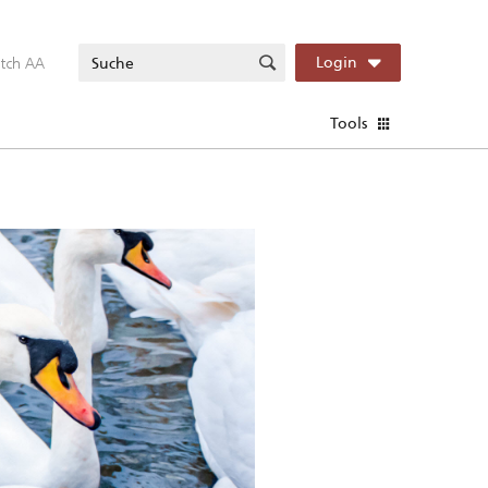
itch AA
Login
Tools