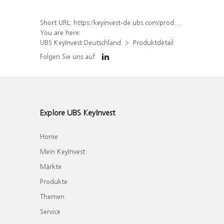
Short URL:
https://keyinvest-de.ubs.com/produkt/detail/index/isin/DE000WA35DV5
You are here:
UBS KeyInvest Deutschland
Produktdetail
Folgen Sie uns auf
Explore UBS KeyInvest
Home
Mein KeyInvest
Märkte
Produkte
Themen
Service