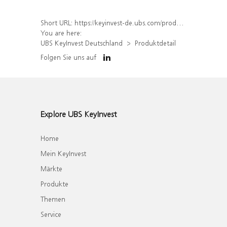
Short URL:
https://keyinvest-de.ubs.com/produkt/detail/index/isin/DE000WA35CK0
You are here:
UBS KeyInvest Deutschland
Produktdetail
Folgen Sie uns auf
Explore UBS KeyInvest
Home
Mein KeyInvest
Märkte
Produkte
Themen
Service