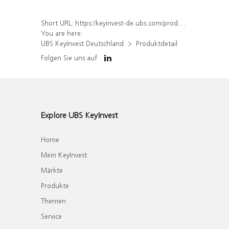
Short URL:
https://keyinvest-de.ubs.com/produkt/detail/index/isin/DE000WA34ZK4
You are here:
UBS KeyInvest Deutschland
Produktdetail
Folgen Sie uns auf
Explore UBS KeyInvest
Home
Mein KeyInvest
Märkte
Produkte
Themen
Service