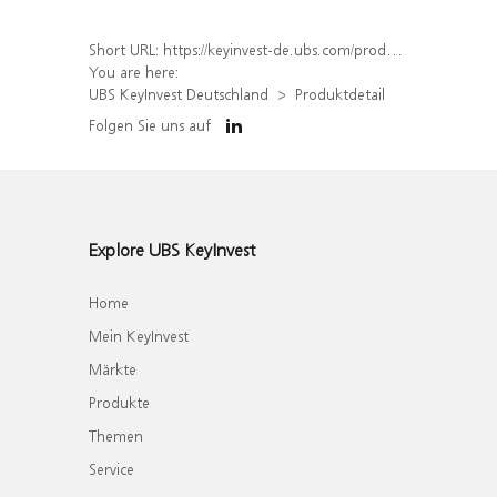
Short URL:
https://keyinvest-de.ubs.com/produkt/detail/index/isin/DE000WA34Z03
You are here:
UBS KeyInvest Deutschland
Produktdetail
Folgen Sie uns auf
Explore UBS KeyInvest
Home
Mein KeyInvest
Märkte
Produkte
Themen
Service