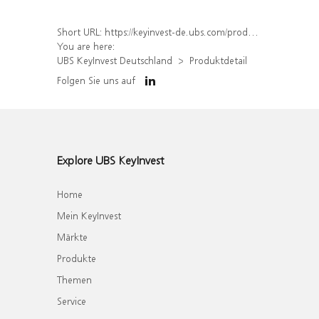
Short URL:
https://keyinvest-de.ubs.com/produkt/detail/index/isin/DE000WA34YS0
You are here:
UBS KeyInvest Deutschland
Produktdetail
Folgen Sie uns auf
Explore UBS KeyInvest
Home
Mein KeyInvest
Märkte
Produkte
Themen
Service