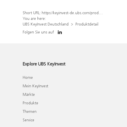
Short URL:
https://keyinvest-de.ubs.com/produkt/detail/index/isin/DE000WA34XS2
You are here:
UBS KeyInvest Deutschland
Produktdetail
Folgen Sie uns auf
Explore UBS KeyInvest
Home
Mein KeyInvest
Märkte
Produkte
Themen
Service