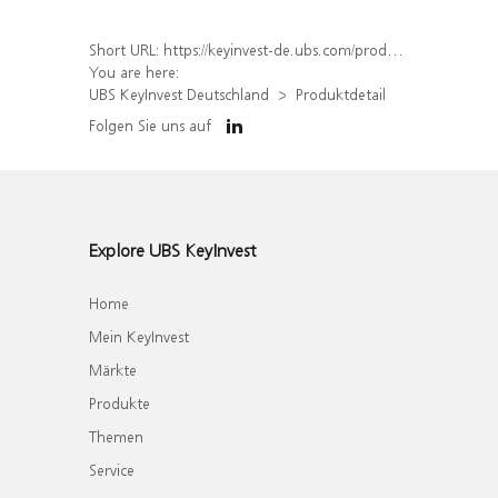
Short URL:
https://keyinvest-de.ubs.com/produkt/detail/index/isin/DE000WA34XG7
You are here:
UBS KeyInvest Deutschland
Produktdetail
Folgen Sie uns auf
Explore UBS KeyInvest
Home
Mein KeyInvest
Märkte
Produkte
Themen
Service