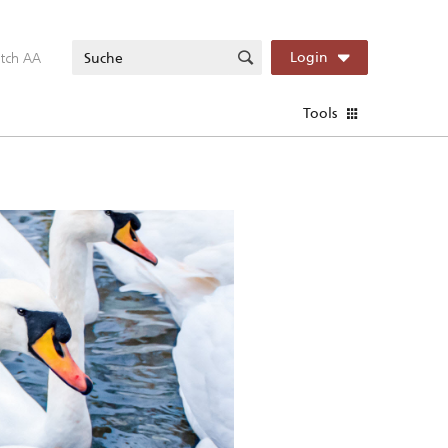
itch AA
Login
Tools