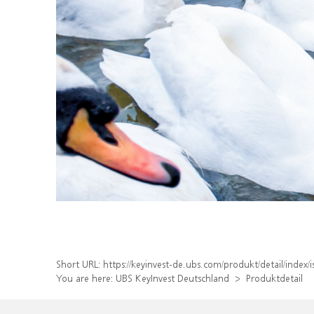
Short URL:
https://keyinvest-de.ubs.com/produkt/detail/inde
You are here:
UBS KeyInvest Deutschland
Produktdetail