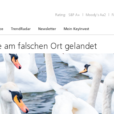
Rating:
S&P A+
|
Moody’s Aa2
|
F
ice
TrendRadar
Newsletter
Mein KeyInvest
e am falschen Ort gelandet