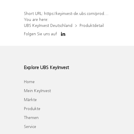
Short URL:
https://keyinvest-de.ubs.com/produkt/detail/index/isin/DE000WA34UA6
You are here:
UBS KeyInvest Deutschland
Produktdetail
Folgen Sie uns auf
Explore UBS KeyInvest
Home
Mein KeyInvest
Märkte
Produkte
Themen
Service