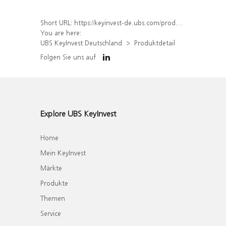
Short URL:
https://keyinvest-de.ubs.com/produkt/detail/index/isin/DE000WA34FW1
You are here:
UBS KeyInvest Deutschland
Produktdetail
Folgen Sie uns auf
Explore UBS KeyInvest
Home
Mein KeyInvest
Märkte
Produkte
Themen
Service