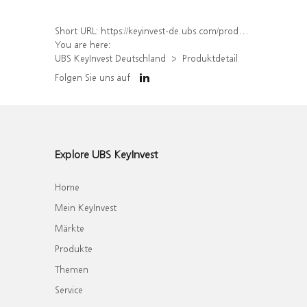
Short URL:
https://keyinvest-de.ubs.com/produkt/detail/index/isin/DE000WA33408
You are here:
UBS KeyInvest Deutschland
Produktdetail
Folgen Sie uns auf
Explore UBS KeyInvest
Home
Mein KeyInvest
Märkte
Produkte
Themen
Service