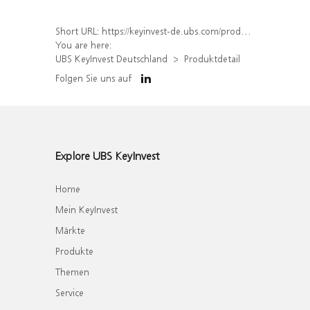
Short URL:
https://keyinvest-de.ubs.com/produkt/detail/index/isin/DE000WA33150
You are here:
UBS KeyInvest Deutschland
Produktdetail
Folgen Sie uns auf
Explore UBS KeyInvest
Home
Mein KeyInvest
Märkte
Produkte
Themen
Service