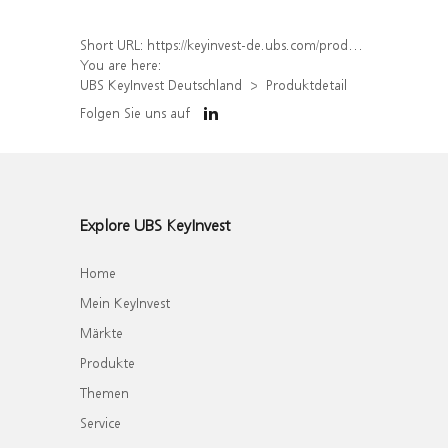
Short URL:
https://keyinvest-de.ubs.com/produkt/detail/index/isin/DE000WA32ZU7
You are here:
UBS KeyInvest Deutschland
Produktdetail
Folgen Sie uns auf
Explore UBS KeyInvest
Home
Mein KeyInvest
Märkte
Produkte
Themen
Service