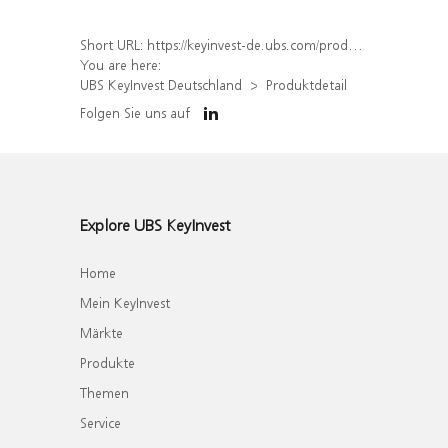
Short URL:
https://keyinvest-de.ubs.com/produkt/detail/index/isin/DE000WA32W57
You are here:
UBS KeyInvest Deutschland
Produktdetail
Folgen Sie uns auf
Explore UBS KeyInvest
Home
Mein KeyInvest
Märkte
Produkte
Themen
Service