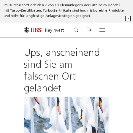
Im Durchschnitt erleiden 7 von 10 Kleinanlegern Verluste beim Handel
mit Turbo-Zertifikaten. Turbo-Zertifikate sind hoch risikoreiche Produkte
und nicht für langfristige Anlagestrategien geeignet.
^
KeyInvest
Ups, anscheinend
sind Sie am
falschen Ort
gelandet