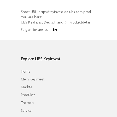
Short URL:
https://keyinvest-de.ubs.com/produkt/detail/index/isin/DE000WA32RY6
You are here:
UBS KeyInvest Deutschland
Produktdetail
Folgen Sie uns auf
Explore UBS KeyInvest
Home
Mein KeyInvest
Märkte
Produkte
Themen
Service