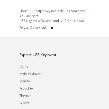
Short URL:
https://keyinvest-de.ubs.com/produkt/detail/index/isin/DE000WA32N25
You are here:
UBS KeyInvest Deutschland
Produktdetail
Folgen Sie uns auf
Explore UBS KeyInvest
Home
Mein KeyInvest
Märkte
Produkte
Themen
Service