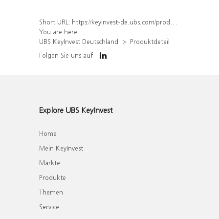
Short URL:
https://keyinvest-de.ubs.com/produkt/detail/index/isin/DE000WA319Y7
You are here:
UBS KeyInvest Deutschland
Produktdetail
Folgen Sie uns auf
Explore UBS KeyInvest
Home
Mein KeyInvest
Märkte
Produkte
Themen
Service