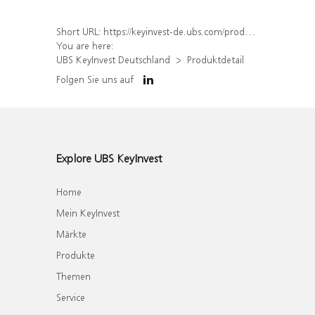
Short URL:
https://keyinvest-de.ubs.com/produkt/detail/index/isin/DE000WA310Z3
You are here:
UBS KeyInvest Deutschland
Produktdetail
Folgen Sie uns auf
Explore UBS KeyInvest
Home
Mein KeyInvest
Märkte
Produkte
Themen
Service