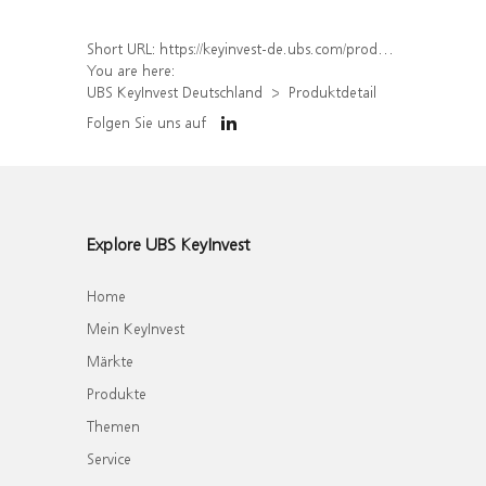
Short URL:
https://keyinvest-de.ubs.com/produkt/detail/index/isin/DE000WA30X09
You are here:
UBS KeyInvest Deutschland
Produktdetail
Folgen Sie uns auf
Explore UBS KeyInvest
Home
Mein KeyInvest
Märkte
Produkte
Themen
Service