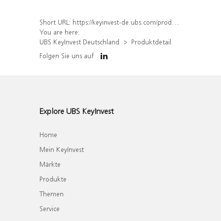
Short URL:
https://keyinvest-de.ubs.com/produkt/detail/index/isin/DE000WA30U77
You are here:
UBS KeyInvest Deutschland
Produktdetail
Folgen Sie uns auf
Explore UBS KeyInvest
Home
Mein KeyInvest
Märkte
Produkte
Themen
Service