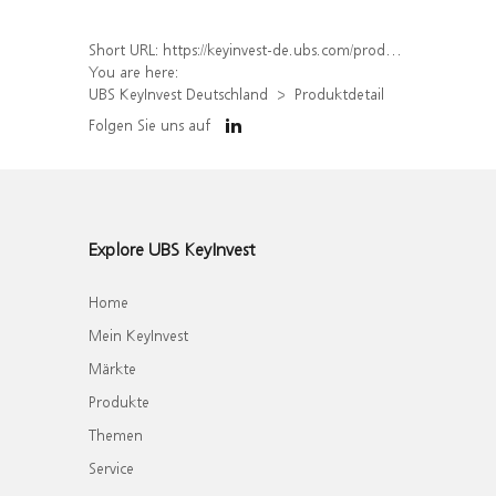
Short URL:
https://keyinvest-de.ubs.com/produkt/detail/index/isin/DE000WA2Z7X4
You are here:
UBS KeyInvest Deutschland
Produktdetail
Folgen Sie uns auf
Explore UBS KeyInvest
Home
Mein KeyInvest
Märkte
Produkte
Themen
Service