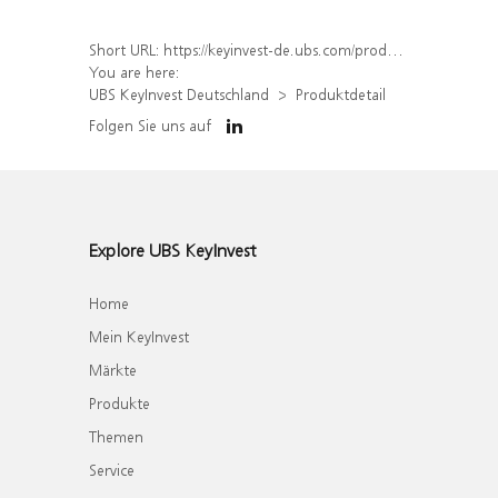
Short URL:
https://keyinvest-de.ubs.com/produkt/detail/index/isin/DE000WA2Z5F5
You are here:
UBS KeyInvest Deutschland
Produktdetail
Folgen Sie uns auf
Explore UBS KeyInvest
Home
Mein KeyInvest
Märkte
Produkte
Themen
Service