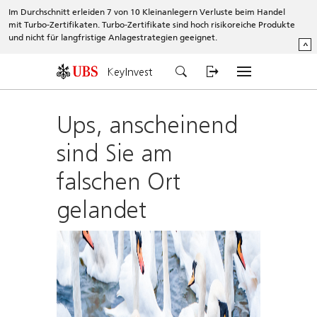
Im Durchschnitt erleiden 7 von 10 Kleinanlegern Verluste beim Handel
mit Turbo-Zertifikaten. Turbo-Zertifikate sind hoch risikoreiche Produkte
und nicht für langfristige Anlagestrategien geeignet.
^
KeyInvest
Ups, anscheinend
sind Sie am
falschen Ort
gelandet