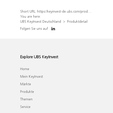
Short URL:
https://keyinvest-de.ubs.com/produkt/detail/index/isin/DE000WA2YK39
You are here:
UBS KeyInvest Deutschland
Produktdetail
Folgen Sie uns auf
Explore UBS KeyInvest
Home
Mein KeyInvest
Märkte
Produkte
Themen
Service